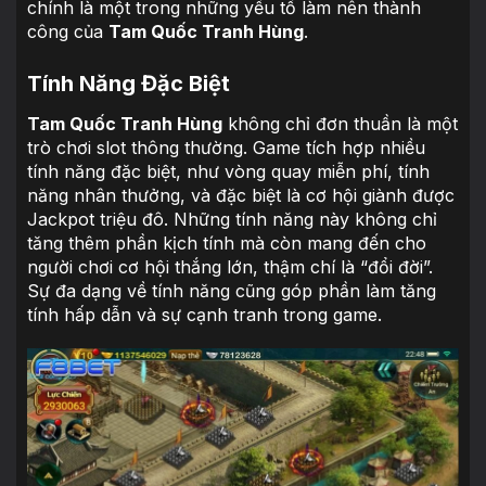
chính là một trong những yếu tố làm nên thành
công của
Tam Quốc Tranh Hùng
.
Tính Năng Đặc Biệt
Tam Quốc Tranh Hùng
không chỉ đơn thuần là một
trò chơi slot thông thường. Game tích hợp nhiều
tính năng đặc biệt, như vòng quay miễn phí, tính
năng nhân thưởng, và đặc biệt là cơ hội giành được
Jackpot triệu đô. Những tính năng này không chỉ
tăng thêm phần kịch tính mà còn mang đến cho
người chơi cơ hội thắng lớn, thậm chí là “đổi đời”.
Sự đa dạng về tính năng cũng góp phần làm tăng
tính hấp dẫn và sự cạnh tranh trong game.