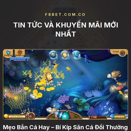
TIN TỨC VÀ KHUYẾN MÃI MỚI
NHẤT
Mẹo Bắn Cá Hay – Bí Kíp Săn Cá Đổi Thưởng