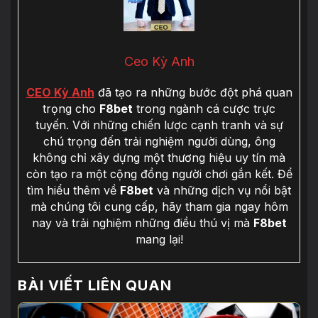
Ceo Kỳ Anh
CEO Kỳ Anh
đã tạo ra những bước đột phá quan
trọng cho
F8bet
trong ngành cá cược trực
tuyến. Với những chiến lược cạnh tranh và sự
chú trọng đến trải nghiệm người dùng, ông
không chỉ xây dựng một thương hiệu uy tín mà
còn tạo ra một cộng đồng người chơi gắn kết. Để
tìm hiểu thêm về
F8bet
và những dịch vụ nổi bật
mà chúng tôi cung cấp, hãy tham gia ngay hôm
nay và trải nghiệm những điều thú vị mà
F8bet
mang lại!
BÀI VIẾT LIÊN QUAN