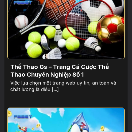
Thể Thao Gs – Trang Cá Cược Thể
Thao Chuyên Nghiệp Số 1
Việc lựa chọn một trang web uy tín, an toàn và
chất lượng là điều [...]