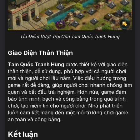
Ưu Điểm Vượt Trội Của Tam Quốc Tranh Hùng
Giao Diện Thân Thiện
Tam Quốc Tranh Hùng
được thiết kế với giao diện
thân thiện, dễ sử dụng, phù hợp với cả người chơi
mới và người chơi lâu năm. Việc điều hướng trong
game rất dễ dàng, giúp người chơi nhanh chóng làm
quen và bắt đầu trải nghiệm. Hơn nữa, game đảm
bảo tính minh bạch và công bằng trong quá trình
chơi, tạo niềm tin cho người chơi. Nhà phát triển
luôn cam kết mang đến một môi trường chơi game
an toàn và công bằng.
Kết luận