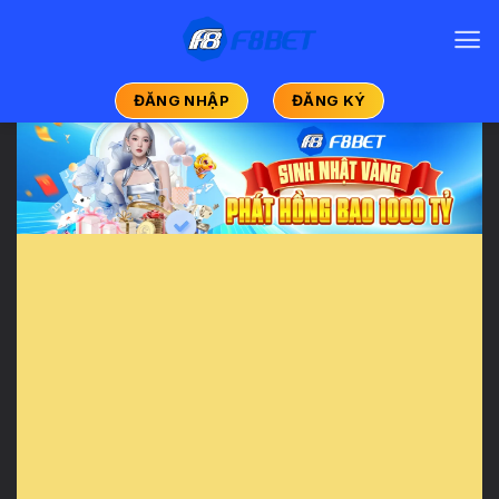
Chuyển
đến
nội
dung
ĐĂNG NHẬP
ĐĂNG KÝ