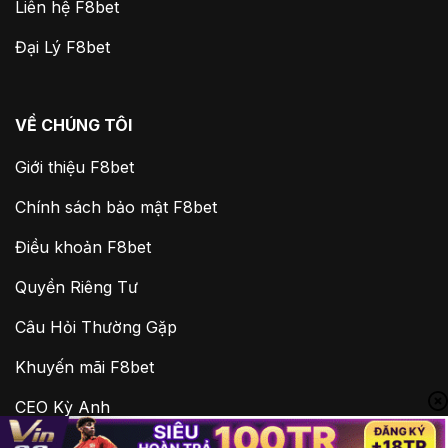
Liên hệ F8bet
Đại Lý F8bet
VỀ CHÚNG TÔI
Giới thiệu F8bet
Chính sách bảo mật F8bet
Điều khoản F8bet
Quyền Riêng Tư
Câu Hỏi Thường Gặp
Khuyến mãi F8bet
CEO Kỳ Anh