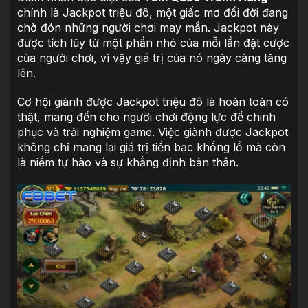
chính là Jackpot triệu đô, một giấc mơ đổi đời đang
chờ đón những người chơi may mắn. Jackpot này
được tích lũy từ một phần nhỏ của mỗi lần đặt cược
của người chơi, vì vậy giá trị của nó ngày càng tăng
lên.
Cơ hội giành được Jackpot triệu đô là hoàn toàn có
thật, mang đến cho người chơi động lực để chinh
phục và trải nghiệm game. Việc giành được Jackpot
không chỉ mang lại giá trị tiền bạc khổng lồ mà còn
là niềm tự hào và sự khẳng định bản thân.