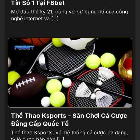
Tín Số 1 Tại F8bet
Mở đầu thế kỷ 21, cùng với sự bùng nổ của công
nghệ internet và [...]
Thể Thao Ksports – Sân Chơi Cá Cược
Đẳng Cấp Quốc Tế
Thể thao Ksports, với hệ thống cá cược đa dạng,
tỷ lệ cược hấp dẫn [...]