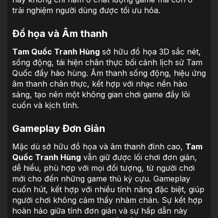
trải nghiệm người dùng được tối ưu hóa.
Đồ họa và Âm thanh
Tam Quốc Tranh Hùng
sở hữu đồ họa 3D sắc nét,
sống động, tái hiện chân thực bối cảnh lịch sử Tam
Quốc đầy hào hùng. Âm thanh sống động, hiệu ứng
âm thanh chân thực, kết hợp với nhạc nền hào
sảng, tạo nên một không gian chơi game đầy lôi
cuốn và kịch tính.
Gameplay Đơn Giản
Mặc dù sở hữu đồ họa và âm thanh đỉnh cao,
Tam
Quốc Tranh Hùng
vẫn giữ được lối chơi đơn giản,
dễ hiểu, phù hợp với mọi đối tượng, từ người chơi
mới cho đến những game thủ kỳ cựu. Gameplay
cuốn hút, kết hợp với nhiều tính năng đặc biệt, giúp
người chơi không cảm thấy nhàm chán. Sự kết hợp
hoàn hảo giữa tính đơn giản và sự hấp dẫn này