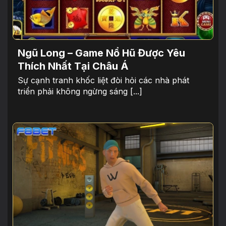
Ngũ Long – Game Nổ Hũ Được Yêu
Thích Nhất Tại Châu Á
Sự cạnh tranh khốc liệt đòi hỏi các nhà phát
triển phải không ngừng sáng [...]