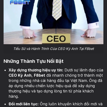
Tiểu Sử và Hành Trình Của CEO Kỳ Anh Tại F8bet
Những Thành Tựu Nổi Bật
Xây dựng thương hiệu uy tín:
Dưới sự lãnh đạo của
CEO Kỳ Anh
,
F8bet
đã nhanh chóng trở thành một
trong những nhà cái hàng đầu tại Việt Nam. Ông đã
áp dụng nhiều chiến lược hiệu quả để xây dựng
thương hiệu và tạo dựng lòng tin từ phía khách
hàng.
Đổi mới liên tục:
Ông luôn khuyến khích đổi mới và