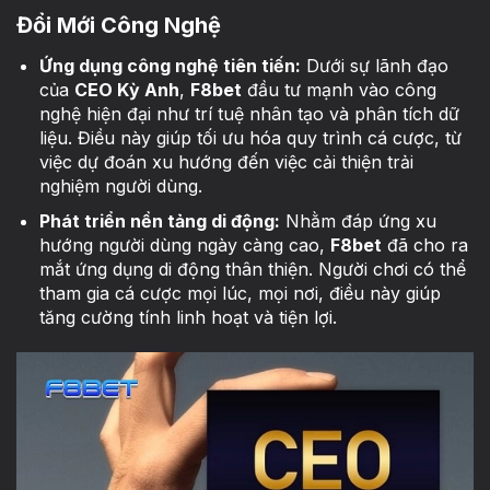
Đổi Mới Công Nghệ
Ứng dụng công nghệ tiên tiến:
Dưới sự lãnh đạo
của
CEO Kỳ Anh
,
F8bet
đầu tư mạnh vào công
nghệ hiện đại như trí tuệ nhân tạo và phân tích dữ
liệu. Điều này giúp tối ưu hóa quy trình cá cược, từ
việc dự đoán xu hướng đến việc cải thiện trải
nghiệm người dùng.
Phát triển nền tảng di động:
Nhằm đáp ứng xu
hướng người dùng ngày càng cao,
F8bet
đã cho ra
mắt ứng dụng di động thân thiện. Người chơi có thể
tham gia cá cược mọi lúc, mọi nơi, điều này giúp
tăng cường tính linh hoạt và tiện lợi.