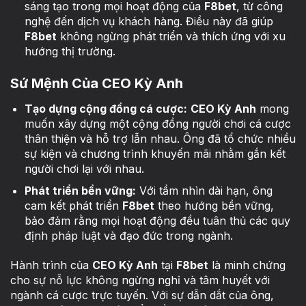
sáng tạo trong mọi hoạt động của
F8bet
, từ công
nghệ đến dịch vụ khách hàng. Điều này đã giúp
F8bet
không ngừng phát triển và thích ứng với xu
hướng thị trường.
Sứ Mệnh Của CEO Kỳ Anh
Tạo dựng cộng đồng cá cược:
CEO Kỳ Anh
mong
muốn xây dựng một cộng đồng người chơi cá cược
thân thiện và hỗ trợ lẫn nhau. Ông đã tổ chức nhiều
sự kiện và chương trình khuyến mãi nhằm gắn kết
người chơi lại với nhau.
Phát triển bền vững:
Với tầm nhìn dài hạn, ông
cam kết phát triển
F8bet
theo hướng bền vững,
bảo đảm rằng mọi hoạt động đều tuân thủ các quy
định pháp luật và đạo đức trong ngành.
Hành trình của
CEO Kỳ Anh
tại
F8bet
là minh chứng
cho sự nỗ lực không ngừng nghỉ và tâm huyết với
ngành cá cược trực tuyến. Với sự dẫn dắt của ông,