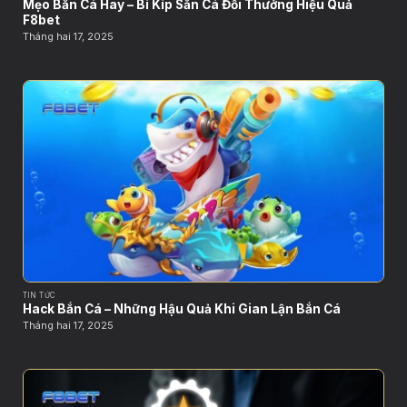
Mẹo Bắn Cá Hay – Bí Kíp Săn Cá Đổi Thưởng Hiệu Quả
Champions League hoặc Europa League.
F8bet
Giải Thể Thao Khác:
Cập nhật về các môn thể
Tháng hai 17, 2025
thao khác như bóng rổ, quần vợt và đua xe.
Công Nghệ Đổi Mới
F8bet luôn áp dụng công nghệ mới để nâng cao trải
nghiệm người chơi. Những
tin tức
về công nghệ sẽ
giúp bạn hiểu rõ hơn về cách sử dụng nền tảng cá
cược một cách hiệu quả. Một số cập nhật công
nghệ đáng chú ý gần đây bao gồm:
Nâng Cấp Ứng Dụng Di Động:
Giao diện thân
thiện và dễ sử dụng hơn.
TIN TỨC
Tính Năng Trực Tuyến:
Cập nhật thời gian thực
Hack Bắn Cá – Những Hậu Quả Khi Gian Lận Bắn Cá
giúp bạn theo dõi trận đấu và đặt cược ngay lập
Tháng hai 17, 2025
tức
Việc cập nhật
tin tức
từ F8bet là cách tốt nhất để
bạn có thể tối ưu hóa chiến lược cá cược của mình.