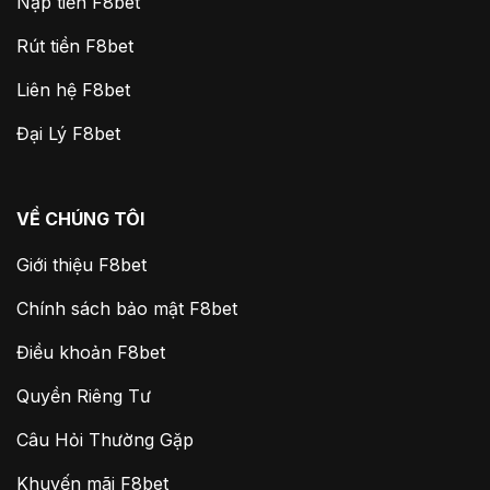
Nạp tiền F8bet
Rút tiền F8bet
Liên hệ F8bet
Đại Lý F8bet
VỀ CHÚNG TÔI
Giới thiệu F8bet
Chính sách bảo mật F8bet
Điều khoản F8bet
Quyền Riêng Tư
Câu Hỏi Thường Gặp
Khuyến mãi F8bet