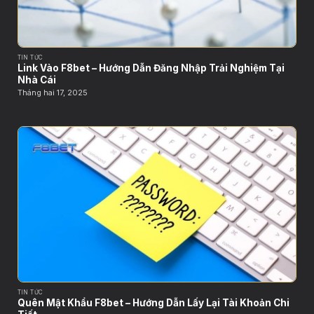
thông báo nhanh chóng và tiện lợi. Ứng dụng
này sẽ giúp bạn không bỏ lỡ bất kỳ thông tin
quan trọng nào.
TIN TỨC
Link Vào F8bet – Hướng Dẫn Đăng Nhập Trải Nghiệm Tại
Theo Dõi Trên Mạng Xã Hội
Nhà Cái
Tháng hai 17, 2025
Facebook và Instagram:
F8bet thường xuyên
cập nhật
news
trên các trang mạng xã hội. Hãy
theo dõi để nhận những thông tin mới nhất,
khuyến mãi hấp dẫn và các sự kiện đặc sắc.
YouTube:
Kênh YouTube của F8bet cũng là
nguồn tài nguyên quý giá, nơi bạn có thể xem
các video hướng dẫn, tin tức và phân tích cá
cược.
Bằng cách áp dụng những phương pháp này, bạn
sẽ luôn được trang bị đầy đủ
tin tức
mới nhất từ
F8bet, giúp bạn tối ưu hóa chiến lược cá cược và
nâng cao khả năng chiến thắng. Hãy bắt đầu ngay
TIN TỨC
Quên Mật Khẩu F8bet – Hướng Dẫn Lấy Lại Tài Khoản Chi
hôm nay để không bỏ lỡ bất kỳ cơ hội nào trong