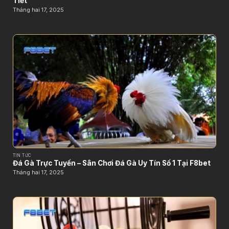
Tiết
thế giới hấp dẫn của cá cược trực tuyến!
Tháng hai 17, 2025
Kết Luận
Trong hành trình cá cược trực tuyến, việc theo dõi
tin tức
từ F8bet là điều vô cùng quan trọng. Các
thông tin mới nhất không chỉ giúp bạn nắm bắt xu
hướng mà còn tối ưu hóa chiến lược cá cược của
mình. Hãy chắc chắn rằng bạn luôn cập nhật
tin
tức
từ F8bet qua các kênh thông tin đa dạng, từ
email, mạng xã hội cho đến cộng đồng người chơi.
F8bet cam kết cung cấp những
tin tức
chính xác
và kịp thời để bạn trở thành một người chơi thông
thái. Đừng bỏ lỡ cơ hội để nâng cao kỹ năng cá
TIN TỨC
Đá Gà Trực Tuyến – Sân Chơi Đá Gà Uy Tín Số 1 Tại F8bet
cược của mình!
Tháng hai 17, 2025