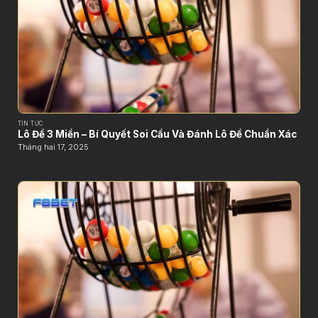
TIN TỨC
Lô Đề 3 Miền – Bí Quyết Soi Cầu Và Đánh Lô Đề Chuẩn Xác
Tháng hai 17, 2025