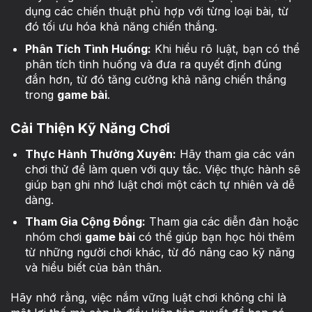
dụng các chiến thuật phù hợp với từng loại bài, từ
đó tối ưu hóa khả năng chiến thắng.
Phân Tích Tình Huống:
Khi hiểu rõ luật, bạn có thể
phân tích tình huống và đưa ra quyết định đúng
đắn hơn, từ đó tăng cường khả năng chiến thắng
trong
game bài
.
Cải Thiện Kỹ Năng Chơi
Thực Hành Thường Xuyên:
Hãy tham gia các ván
chơi thử để làm quen với quy tắc. Việc thực hành sẽ
giúp bạn ghi nhớ luật chơi một cách tự nhiên và dễ
dàng.
Tham Gia Cộng Đồng:
Tham gia các diễn đàn hoặc
nhóm chơi
game bài
có thể giúp bạn học hỏi thêm
từ những người chơi khác, từ đó nâng cao kỹ năng
và hiểu biết của bản thân.
Hãy nhớ rằng, việc nắm vững luật chơi không chỉ là