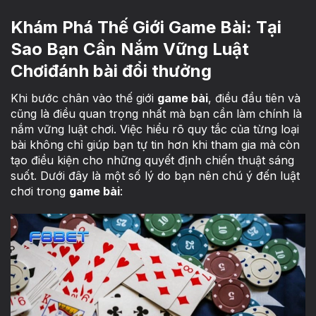
Khám Phá Thế Giới Game Bài: Tại
Sao Bạn Cần Nắm Vững Luật
Chơi
đánh bài đổi thưởng
Khi bước chân vào thế giới
game bài
, điều đầu tiên và
cũng là điều quan trọng nhất mà bạn cần làm chính là
nắm vững luật chơi. Việc hiểu rõ quy tắc của từng loại
bài không chỉ giúp bạn tự tin hơn khi tham gia mà còn
tạo điều kiện cho những quyết định chiến thuật sáng
suốt. Dưới đây là một số lý do bạn nên chú ý đến luật
chơi trong
game bài
: