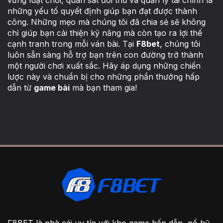
những yếu tố quyết định giúp bạn đạt được thành
công. Những mẹo mà chúng tôi đã chia sẻ sẽ không
chỉ giúp bạn cải thiện kỹ năng mà còn tạo ra lợi thế
cạnh tranh trong mỗi ván bài. Tại
F8bet
, chúng tôi
luôn sẵn sàng hỗ trợ bạn trên con đường trở thành
một người chơi xuất sắc. Hãy áp dụng những chiến
lược này và chuẩn bị cho những phần thưởng hấp
dẫn từ
game bài
mà bạn tham gia!