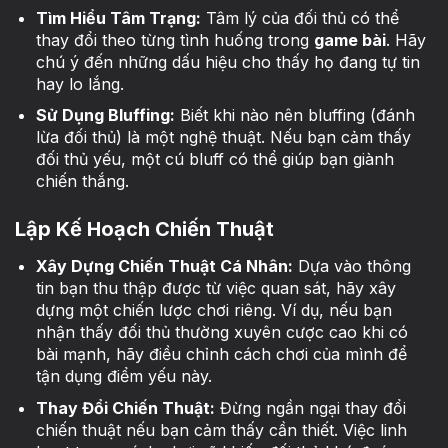
Tìm Hiểu Tâm Trạng:
Tâm lý của đối thủ có thể
thay đổi theo từng tình huống trong
game bài
. Hãy
chú ý đến những dấu hiệu cho thấy họ đang tự tin
hay lo lắng.
Sử Dụng Bluffing:
Biết khi nào nên bluffing (đánh
lừa đối thủ) là một nghệ thuật. Nếu bạn cảm thấy
đối thủ yếu, một cú bluff có thể giúp bạn giành
chiến thắng.
Lập Kế Hoạch Chiến Thuật
Xây Dựng Chiến Thuật Cá Nhân:
Dựa vào thông
tin bạn thu thập được từ việc quan sát, hãy xây
dựng một chiến lược chơi riêng. Ví dụ, nếu bạn
nhận thấy đối thủ thường xuyên cược cao khi có
bài mạnh, hãy điều chỉnh cách chơi của mình để
tận dụng điểm yếu này.
Thay Đổi Chiến Thuật:
Đừng ngần ngại thay đổi
chiến thuật nếu bạn cảm thấy cần thiết. Việc linh