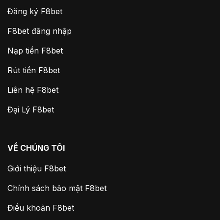
Đăng ký F8bet
F8bet đăng nhập
Nạp tiền F8bet
Rút tiền F8bet
Liên hệ F8bet
Đại Lý F8bet
VỀ CHÚNG TÔI
Giới thiệu F8bet
Chính sách bảo mật F8bet
Điều khoản F8bet